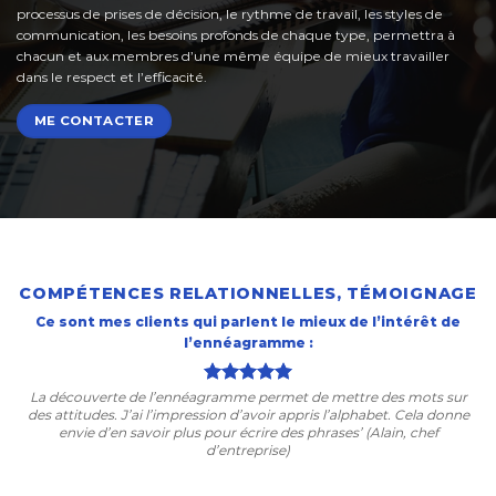
processus de prises de décision, le rythme de travail, les styles de
communication, les besoins profonds de chaque type, permettra à
chacun et aux membres d’une même équipe de mieux travailler
dans le respect et l’efficacité.
ME CONTACTER
COMPÉTENCES RELATIONNELLES, TÉMOIGNAGE
Ce sont mes clients qui parlent le mieux de l’intérêt de
l’ennéagramme :
La découverte de l’ennéagramme permet de mettre des mots sur
des attitudes. J’ai l’impression d’avoir appris l’alphabet. Cela donne
envie d’en savoir plus pour écrire des phrases’ (Alain, chef
d’entreprise)