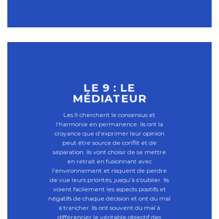
LE 9 : LE
MÉDIATEUR
Les 9 cherchent le consensus et
l’harmonie en permanence. Ils ont la
croyance que d’exprimer leur opinion
peut être source de conflit et de
séparation. Ils vont choisir de se mettre
en retrait en fusionnant avec
l’environnement et risquent de perdre
de vue leurs priorités, jusqu’à s’oublier. Ils
voient facilement les aspects positifs et
négatifs de chaque décision et ont du mal
à trancher. Ils ont souvent du mal à
différencier le véritable objectif des